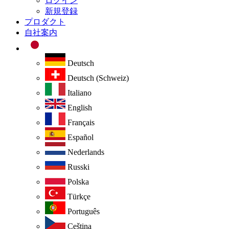
ログイン
新規登録
プロダクト
自社案内
Deutsch
Deutsch (Schweiz)
Italiano
English
Français
Español
Nederlands
Russki
Polska
Türkçe
Português
Ceština