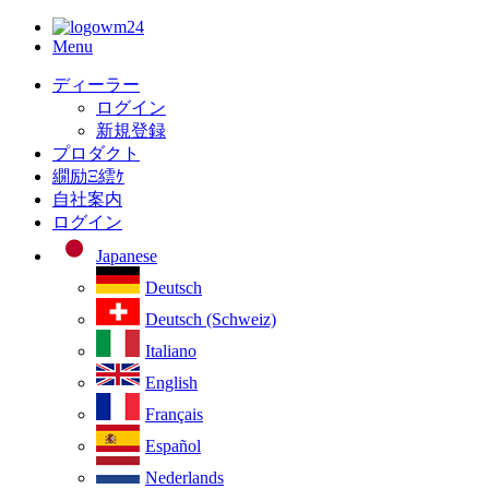
Menu
ディーラー
ログイン
新規登録
プロダクト
繝励Ξ繧ｹ
自社案内
ログイン
Japanese
Deutsch
Deutsch (Schweiz)
Italiano
English
Français
Español
Nederlands