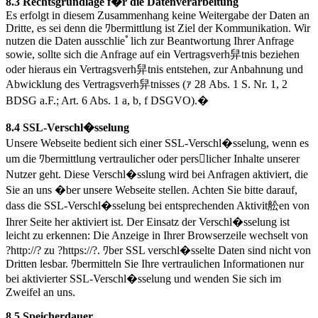
8.3 Rechtsgrundlage f�r die Datenverarbeitung
Es erfolgt in diesem Zusammenhang keine Weitergabe der Daten an
Dritte, es sei denn die ﾜbermittlung ist Ziel der Kommunikation. Wir
nutzen die Daten ausschlieﾟlich zur Beantwortung Ihrer Anfrage
sowie, sollte sich die Anfrage auf ein Vertragsverh舁tnis beziehen
oder hieraus ein Vertragsverh舁tnis entstehen, zur Anbahnung und
Abwicklung des Vertragsverh舁tnisses (ｧ 28 Abs. 1 S. Nr. 1, 2
BDSG a.F.; Art. 6 Abs. 1 a, b, f DSGVO).�
8.4 SSL-Verschl�sselung
Unsere Webseite bedient sich einer SSL-Verschl�sselung, wenn es
um die ﾜbermittlung vertraulicher oder perslicher Inhalte unserer
Nutzer geht. Diese Verschl�sslung wird bei Anfragen aktiviert, die
Sie an uns �ber unsere Webseite stellen. Achten Sie bitte darauf,
dass die SSL-Verschl�sselung bei entsprechenden Aktivit舩en von
Ihrer Seite her aktiviert ist. Der Einsatz der Verschl�sselung ist
leicht zu erkennen: Die Anzeige in Ihrer Browserzeile wechselt von
?http://? zu ?https://?. ﾜber SSL verschl�sselte Daten sind nicht von
Dritten lesbar. ﾜbermitteln Sie Ihre vertraulichen Informationen nur
bei aktivierter SSL-Verschl�sselung und wenden Sie sich im
Zweifel an uns.
8.5 Speicherdauer