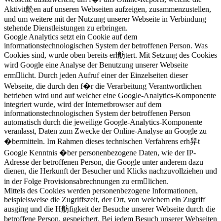
Aktivit舩en auf unseren Webseiten aufzeigen, zusammenzustellen,
und um weitere mit der Nutzung unserer Webseite in Verbindung
stehende Dienstleistungen zu erbringen.
Google Analytics setzt ein Cookie auf dem
informationstechnologischen System der betroffenen Person. Was
Cookies sind, wurde oben bereits erl舫tert. Mit Setzung des Cookies
wird Google eine Analyse der Benutzung unserer Webseite
ermlicht. Durch jeden Aufruf einer der Einzelseiten dieser
Webseite, die durch den f�r die Verarbeitung Verantwortlichen
betrieben wird und auf welcher eine Google-Analytics-Komponente
integriert wurde, wird der Internetbrowser auf dem
informationstechnologischen System der betroffenen Person
automatisch durch die jeweilige Google-Analytics-Komponente
veranlasst, Daten zum Zwecke der Online-Analyse an Google zu
�bermitteln. Im Rahmen dieses technischen Verfahrens erh舁t
Google Kenntnis �ber personenbezogene Daten, wie der IP-
Adresse der betroffenen Person, die Google unter anderem dazu
dienen, die Herkunft der Besucher und Klicks nachzuvollziehen und
in der Folge Provisionsabrechnungen zu ermlichen.
Mittels des Cookies werden personenbezogene Informationen,
beispielsweise die Zugriffszeit, der Ort, von welchem ein Zugriff
ausging und die H舫figkeit der Besuche unserer Webseite durch die
betroffene Person, gespeichert. Bei jedem Besuch unserer Webseiten