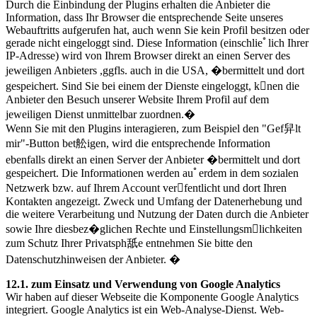
Durch die Einbindung der Plugins erhalten die Anbieter die
Information, dass Ihr Browser die entsprechende Seite unseres
Webauftritts aufgerufen hat, auch wenn Sie kein Profil besitzen oder
gerade nicht eingeloggt sind. Diese Information (einschlieﾟlich Ihrer
IP-Adresse) wird von Ihrem Browser direkt an einen Server des
jeweiligen Anbieters ,ggfls. auch in die USA, �bermittelt und dort
gespeichert. Sind Sie bei einem der Dienste eingeloggt, knen die
Anbieter den Besuch unserer Website Ihrem Profil auf dem
jeweiligen Dienst unmittelbar zuordnen.�
Wenn Sie mit den Plugins interagieren, zum Beispiel den "Gef舁lt
mir"-Button bet舩igen, wird die entsprechende Information
ebenfalls direkt an einen Server der Anbieter �bermittelt und dort
gespeichert. Die Informationen werden auﾟerdem in dem sozialen
Netzwerk bzw. auf Ihrem Account verfentlicht und dort Ihren
Kontakten angezeigt. Zweck und Umfang der Datenerhebung und
die weitere Verarbeitung und Nutzung der Daten durch die Anbieter
sowie Ihre diesbez�glichen Rechte und Einstellungsmlichkeiten
zum Schutz Ihrer Privatsph舐e entnehmen Sie bitte den
Datenschutzhinweisen der Anbieter. �
12.1. zum Einsatz und Verwendung von Google Analytics
Wir haben auf dieser Webseite die Komponente Google Analytics
integriert. Google Analytics ist ein Web-Analyse-Dienst. Web-