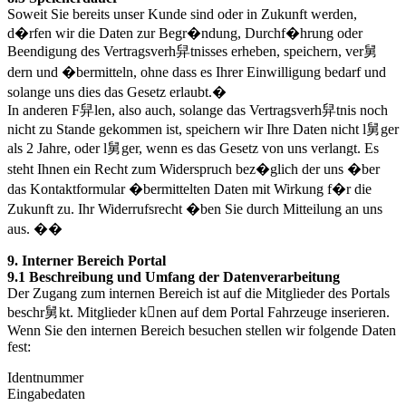
Soweit Sie bereits unser Kunde sind oder in Zukunft werden,
d�rfen wir die Daten zur Begr�ndung, Durchf�hrung oder
Beendigung des Vertragsverh舁tnisses erheben, speichern, ver舅
dern und �bermitteln, ohne dass es Ihrer Einwilligung bedarf und
solange uns dies das Gesetz erlaubt.�
In anderen F舁len, also auch, solange das Vertragsverh舁tnis noch
nicht zu Stande gekommen ist, speichern wir Ihre Daten nicht l舅ger
als 2 Jahre, oder l舅ger, wenn es das Gesetz von uns verlangt. Es
steht Ihnen ein Recht zum Widerspruch bez�glich der uns �ber
das Kontaktformular �bermittelten Daten mit Wirkung f�r die
Zukunft zu. Ihr Widerrufsrecht �ben Sie durch Mitteilung an uns
aus. ��
9. Interner Bereich Portal
9.1 Beschreibung und Umfang der Datenverarbeitung
Der Zugang zum internen Bereich ist auf die Mitglieder des Portals
beschr舅kt. Mitglieder knen auf dem Portal Fahrzeuge inserieren.
Wenn Sie den internen Bereich besuchen stellen wir folgende Daten
fest:
Identnummer
Eingabedaten