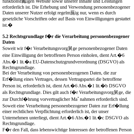
funktionsf臧igen Website sowie unserer Inhalte und Leistungen
erforderlich ist. Die Erhebung und Verwendung personenbezogener
Daten unserer Nutzer erfolgt regelm葹ig nur, wenn es durch
gesetzliche Vorschriften oder auf Basis von Einwilligungen gestattet
ist.�
5.2 Rechtsgrundlage f�r die Verarbeitung personenbezogener
Daten
Soweit wir f�r Verarbeitungsvorg舅ge personenbezogener Daten
eine Einwilligung der betroffenen Person einholen, dient Art.�6
Abs.�1 lit.�a EU-Datenschutzgrundverordnung (DSGVO) als
Rechtsgrundlage.
Bei der Verarbeitung von personenbezogenen Daten, die zur
Erf�llung eines Vertrages, dessen Vertragspartei die betroffene
Person ist, erforderlich ist, dient Art.�6 Abs.�1 lit.�b DSGVO
als Rechtsgrundlage. Dies gilt auch f�r Verarbeitungsvorg舅ge, die
zur Durchf�hrung vorvertraglicher Maﾟnahmen erforderlich sind.
Soweit eine Verarbeitung personenbezogener Daten zur Erf�llung
einer rechtlichen Verpflichtung erforderlich ist, der unser
Unternehmen unterliegt, dient Art.�6 Abs.�1 lit.�c DSGVO als
Rechtsgrundlage.
F�r den Fall, dass lebenswichtige Interessen der betroffenen Person