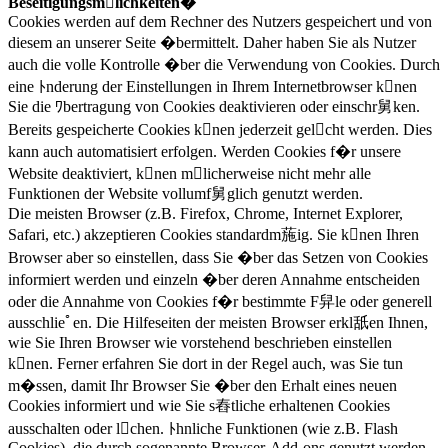
Beseitigungsmlichkeiten�
Cookies werden auf dem Rechner des Nutzers gespeichert und von
diesem an unserer Seite �bermittelt. Daher haben Sie als Nutzer
auch die volle Kontrolle �ber die Verwendung von Cookies. Durch
eine ﾄnderung der Einstellungen in Ihrem Internetbrowser knen
Sie die ﾜbertragung von Cookies deaktivieren oder einschr舅ken.
Bereits gespeicherte Cookies knen jederzeit gelcht werden. Dies
kann auch automatisiert erfolgen. Werden Cookies f�r unsere
Website deaktiviert, knen mlicherweise nicht mehr alle
Funktionen der Website vollumf舅glich genutzt werden.
Die meisten Browser (z.B. Firefox, Chrome, Internet Explorer,
Safari, etc.) akzeptieren Cookies standardm葹ig. Sie knen Ihren
Browser aber so einstellen, dass Sie �ber das Setzen von Cookies
informiert werden und einzeln �ber deren Annahme entscheiden
oder die Annahme von Cookies f�r bestimmte F舁le oder generell
ausschlieﾟen. Die Hilfeseiten der meisten Browser erkl舐en Ihnen,
wie Sie Ihren Browser wie vorstehend beschrieben einstellen
knen. Ferner erfahren Sie dort in der Regel auch, was Sie tun
m�ssen, damit Ihr Browser Sie �ber den Erhalt eines neuen
Cookies informiert und wie Sie s舂tliche erhaltenen Cookies
ausschalten oder lchen. ﾄhnliche Funktionen (wie z.B. Flash
Cookies), die durch sogenannte Browser-Add-ons genutzt werden,