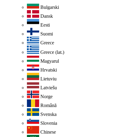
Bulgarski
Dansk
Eesti
Suomi
Greece
Greece (lat.)
Magyarul
Hrvatski
Lietuviu
Latviešu
Norge
Românã
Svenska
Slovenia
Chinese