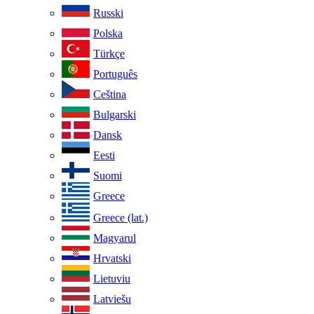
Russki
Polska
Türkçe
Português
Ceština
Bulgarski
Dansk
Eesti
Suomi
Greece
Greece (lat.)
Magyarul
Hrvatski
Lietuviu
Latviešu