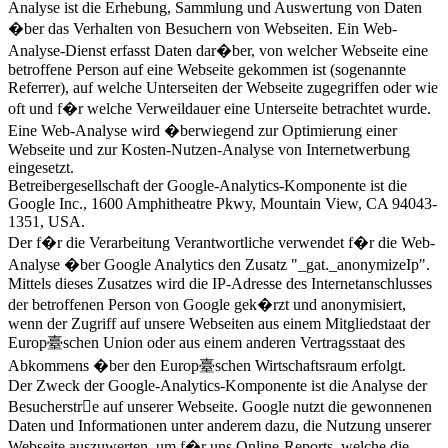
Analyse ist die Erhebung, Sammlung und Auswertung von Daten
�ber das Verhalten von Besuchern von Webseiten. Ein Web-
Analyse-Dienst erfasst Daten dar�ber, von welcher Webseite eine
betroffene Person auf eine Webseite gekommen ist (sogenannte
Referrer), auf welche Unterseiten der Webseite zugegriffen oder wie
oft und f�r welche Verweildauer eine Unterseite betrachtet wurde.
Eine Web-Analyse wird �berwiegend zur Optimierung einer
Webseite und zur Kosten-Nutzen-Analyse von Internetwerbung
eingesetzt.
Betreibergesellschaft der Google-Analytics-Komponente ist die
Google Inc., 1600 Amphitheatre Pkwy, Mountain View, CA 94043-
1351, USA.
Der f�r die Verarbeitung Verantwortliche verwendet f�r die Web-
Analyse �ber Google Analytics den Zusatz "_gat._anonymizeIp".
Mittels dieses Zusatzes wird die IP-Adresse des Internetanschlusses
der betroffenen Person von Google gek�rzt und anonymisiert,
wenn der Zugriff auf unsere Webseiten aus einem Mitgliedstaat der
Europ臺schen Union oder aus einem anderen Vertragsstaat des
Abkommens �ber den Europ臺schen Wirtschaftsraum erfolgt.
Der Zweck der Google-Analytics-Komponente ist die Analyse der
Besucherstre auf unserer Webseite. Google nutzt die gewonnenen
Daten und Informationen unter anderem dazu, die Nutzung unserer
Webseite auszuwerten, um f�r uns Online-Reports, welche die