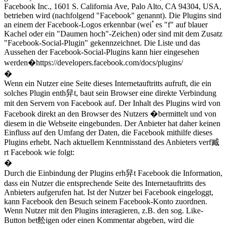
Facebook Inc., 1601 S. California Ave, Palo Alto, CA 94304, USA,
betrieben wird (nachfolgend "Facebook" genannt). Die Plugins sind
an einem der Facebook-Logos erkennbar (weiﾟes "f" auf blauer
Kachel oder ein "Daumen hoch"-Zeichen) oder sind mit dem Zusatz
"Facebook-Social-Plugin" gekennzeichnet. Die Liste und das
Aussehen der Facebook-Social-Plugins kann hier eingesehen
werden�https://developers.facebook.com/docs/plugins/
�
Wenn ein Nutzer eine Seite dieses Internetauftritts aufruft, die ein
solches Plugin enth舁t, baut sein Browser eine direkte Verbindung
mit den Servern von Facebook auf. Der Inhalt des Plugins wird von
Facebook direkt an den Browser des Nutzers �bermittelt und von
diesem in die Webseite eingebunden. Der Anbieter hat daher keinen
Einfluss auf den Umfang der Daten, die Facebook mithilfe dieses
Plugins erhebt. Nach aktuellem Kenntnisstand des Anbieters verf臧
rt Facebook wie folgt:
�
Durch die Einbindung der Plugins erh舁t Facebook die Information,
dass ein Nutzer die entsprechende Seite des Internetauftritts des
Anbieters aufgerufen hat. Ist der Nutzer bei Facebook eingeloggt,
kann Facebook den Besuch seinem Facebook-Konto zuordnen.
Wenn Nutzer mit den Plugins interagieren, z.B. den sog. Like-
Button bet舩igen oder einen Kommentar abgeben, wird die