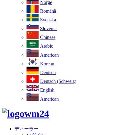
Norge
Românã
Svenska
Slovenia
Chinese
Arabic
American
Korean
Deutsch
Deutsch (Schweiz)
English
American
ディーラー