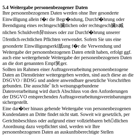
5.4 Weitergabe personenbezogener Daten
Ihre personenbezogenen Daten werden ohne Ihre gesonderte
Einwilligung allein f�r die Begr�ndung, Durchf�hrung oder
Beendigung eines rechtsgesch臟tlichen oder rechtsgesch臟ts臧
nlichen Schuldverh舁tnisses oder zur Durchf�hrung unserer
fentlich-rechtlichen Pflichten verwendet. Sofern Sie uns eine
gesonderte Einwilligungserkl舐ung f�r die Verwendung und
Weitergabe der personenbezogenen Daten erteilt haben, erfolgt ggf.
auch eine weitergehende Weitergabe der personenbezogenen Daten
an die dort genannten Empf舅ger.
Sollten im Rahmen einer Auftragsverarbeitung personenbezogene
Daten an Dienstleister weitergegeben werden, sind auch diese an die
DSGVO / BDSG und andere anwendbare gesetzliche Vorschriften
gebunden. Die ausschlieﾟlich weisungsgebundene
Datenverarbeitung wird durch Abschluss von den Anforderungen
der DSGVO entsprechenden Auftragsverarbeitungsvereinbarungen
sichergestellt.
Eine dar�ber hinaus gehende Weitergabe von personenbezogenen
Kundendaten an Dritte findet nicht statt. Soweit wir gesetzlich, per
Gerichtsbeschluss oder aufgrund einer vollziehbaren behdlichen
Anordnung dazu verpflichtet sind, werden wir Ihre
personenbezogenen Daten an auskunftsberechtigte Stellen