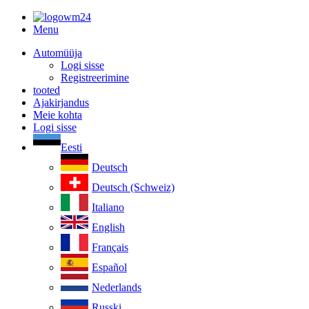
Menu
Automüüja
Logi sisse
Registreerimine
tooted
Ajakirjandus
Meie kohta
Logi sisse
Eesti
Deutsch
Deutsch (Schweiz)
Italiano
English
Français
Español
Nederlands
Russki