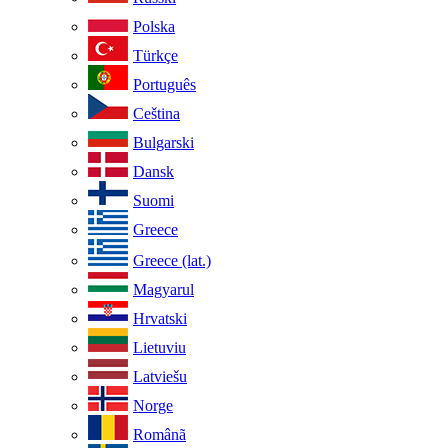
Polska
Türkçe
Português
Ceština
Bulgarski
Dansk
Suomi
Greece
Greece (lat.)
Magyarul
Hrvatski
Lietuviu
Latviešu
Norge
Românã