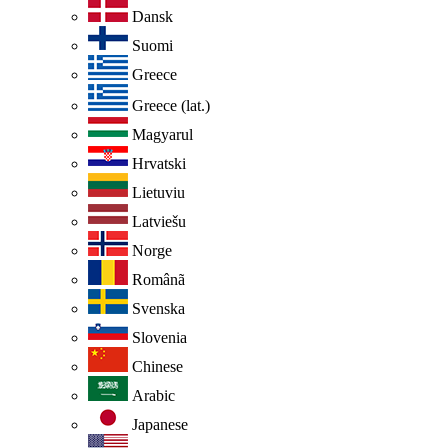
Dansk
Suomi
Greece
Greece (lat.)
Magyarul
Hrvatski
Lietuviu
Latviešu
Norge
Românã
Svenska
Slovenia
Chinese
Arabic
Japanese