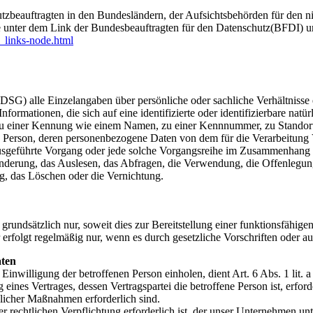
zbeauftragten in den Bundesländern, der Aufsichtsbehörden für den ni
e unter dem Link der Bundesbeauftragten für den Datenschutz(BFDI) u
_links-node.html
G) alle Einzelangaben über persönliche oder sachliche Verhältnisse 
mationen, die sich auf eine identifizierte oder identifizierbare natürl
ng zu einer Kennung wie einem Namen, zu einer Kennnummer, zu Stand
liche Person, deren personenbezogene Daten von dem für die Verarbeitung
en ausgeführte Vorgang oder jede solche Vorgangsreihe im Zusammenhang
nderung, das Auslesen, das Abfragen, die Verwendung, die Offenlegun
g, das Löschen oder die Vernichtung.
dsätzlich nur, soweit dies zur Bereitstellung einer funktionsfähigen 
lgt regelmäßig nur, wenn es durch gesetzliche Vorschriften oder auf 
aten
Einwilligung der betroffenen Person einholen, dient Art. 6 Abs. 1 l
ines Vertrages, dessen Vertragspartei die betroffene Person ist, erford
glicher Maßnahmen erforderlich sind.
 rechtlichen Verpflichtung erforderlich ist, der unser Unternehmen unt