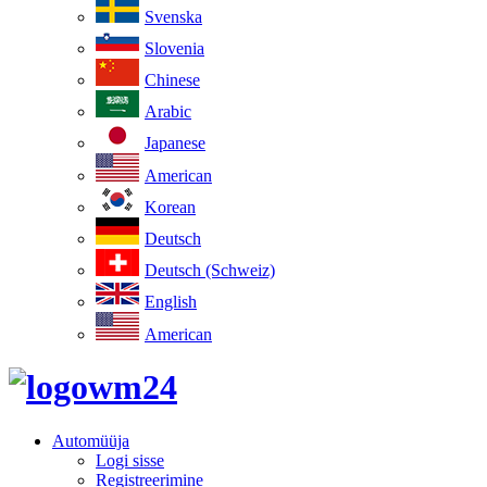
Svenska
Slovenia
Chinese
Arabic
Japanese
American
Korean
Deutsch
Deutsch (Schweiz)
English
American
Automüüja
Logi sisse
Registreerimine