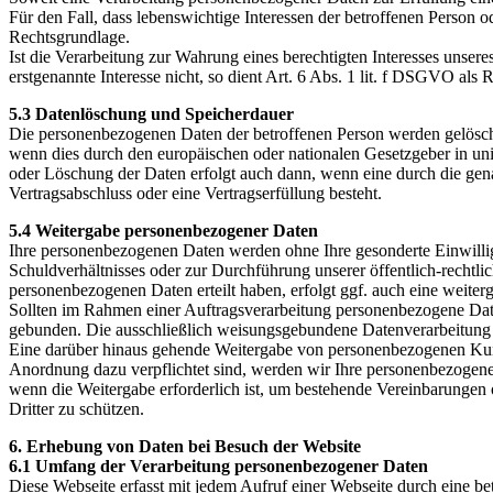
Für den Fall, dass lebenswichtige Interessen der betroffenen Person 
Rechtsgrundlage.
Ist die Verarbeitung zur Wahrung eines berechtigten Interesses unser
erstgenannte Interesse nicht, so dient Art. 6 Abs. 1 lit. f DSGVO als
5.3 Datenlöschung und Speicherdauer
Die personenbezogenen Daten der betroffenen Person werden gelöscht 
wenn dies durch den europäischen oder nationalen Gesetzgeber in uni
oder Löschung der Daten erfolgt auch dann, wenn eine durch die genan
Vertragsabschluss oder eine Vertragserfüllung besteht.
5.4 Weitergabe personenbezogener Daten
Ihre personenbezogenen Daten werden ohne Ihre gesonderte Einwillig
Schuldverhältnisses oder zur Durchführung unserer öffentlich-rechtl
personenbezogenen Daten erteilt haben, erfolgt ggf. auch eine weit
Sollten im Rahmen einer Auftragsverarbeitung personenbezogene Dat
gebunden. Die ausschließlich weisungsgebundene Datenverarbeitung
Eine darüber hinaus gehende Weitergabe von personenbezogenen Kunden
Anordnung dazu verpflichtet sind, werden wir Ihre personenbezogene
wenn die Weitergabe erforderlich ist, um bestehende Vereinbarungen
Dritter zu schützen.
6. Erhebung von Daten bei Besuch der Website
6.1 Umfang der Verarbeitung personenbezogener Daten
Diese Webseite erfasst mit jedem Aufruf einer Webseite durch eine b