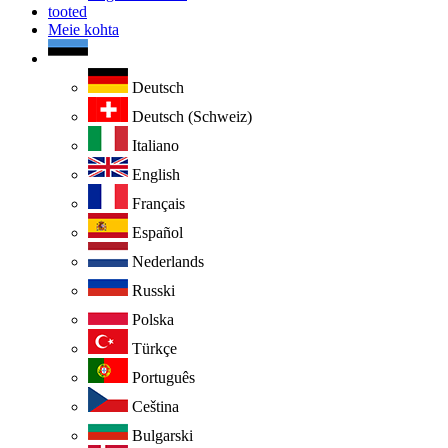
tooted
Meie kohta
Deutsch
Deutsch (Schweiz)
Italiano
English
Français
Español
Nederlands
Russki
Polska
Türkçe
Português
Ceština
Bulgarski