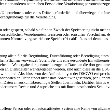
oder einer anderen natürlichen Person eine Verarbeitung personenbezoge
es Unternehmens oder eines Dritten erforderlich und überwiegen die In
 Rechtsgrundlage für die Verarbeitung.
oder gesperrt, sobald sie für den Zweck der Speicherung nicht mehr er
onsrechtlichen Verordnungen, Gesetzen oder sonstigen Vorschriften, d
nten Normen vorgeschriebene Speicherfrist abläuft, es sei denn, dass 
ung allein für die Begründung, Durchführung oder Beendigung eines re
ichen Pflichten verwendet. Sofern Sie uns eine gesonderte Einwilligun
ergehende Weitergabe der personenbezogenen Daten an die dort genannt
en an Dienstleister weitergegeben werden, sind auch diese an die D
 wird durch Abschluss von den Anforderungen der DSGVO entsprechend
daten an Dritte findet nicht statt. Soweit wir gesetzlich, per Gerich
n Daten an auskunftsberechtigte Stellen übermitteln. Darüber hinaus 
 oder unsere Rechte und Ansprüche aus mit Ihnen bestehenden Schuldve
etroffene Person oder ein automatisiertes System eine Reihe von allge