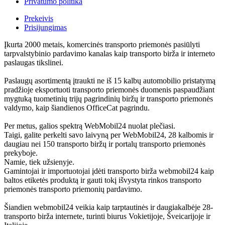
Privatumo politika
Prekeivis
Prisijungimas
Įkurta 2000 metais, komercinės transporto priemonės pasiūlyti
tarpvalstybinio pardavimo kanalas kaip transporto birža ir interneto
paslaugas tikslinei.
Paslaugų asortimentą įtraukti ne iš 15 kalbų automobilio pristatymą
pradžioje eksportuoti transporto priemonės duomenis paspaudžiant
mygtuką tuometinių trijų pagrindinių biržų ir transporto priemonės
valdymo, kaip šiandienos OfficeCat pagrindu.
Per metus, galios spektrą WebMobil24 nuolat plečiasi.
Taigi, galite perkelti savo laivyną per WebMobil24, 28 kalbomis ir
daugiau nei 150 transporto biržų ir portalų transporto priemonės
prekyboje.
Namie, tiek užsienyje.
Gamintojai ir importuotojai įdėti transporto birža webmobil24 kaip
baltos etiketės produktą ir gauti tokį išvystyta rinkos transporto
priemonės transporto priemonių pardavimo.
Šiandien webmobil24 veikia kaip tarptautinės ir daugiakalbėje 28-
transporto birža internete, turinti biurus Vokietijoje, Šveicarijoje ir