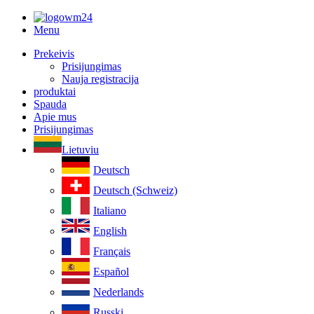
Menu
Prekeivis
Prisijungimas
Nauja registracija
produktai
Spauda
Apie mus
Prisijungimas
Lietuviu
Deutsch
Deutsch (Schweiz)
Italiano
English
Français
Español
Nederlands
Russki