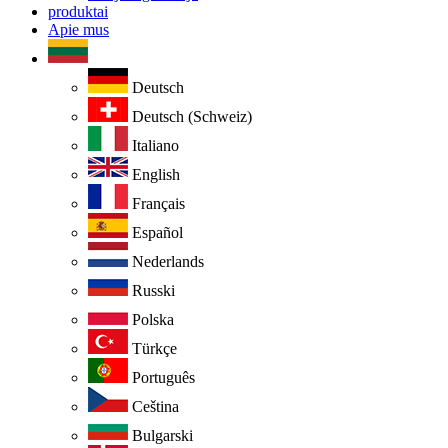
produktai
Apie mus
Deutsch
Deutsch (Schweiz)
Italiano
English
Français
Español
Nederlands
Russki
Polska
Türkçe
Português
Ceština
Bulgarski