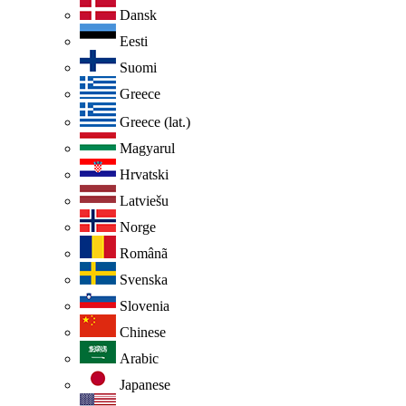
Dansk
Eesti
Suomi
Greece
Greece (lat.)
Magyarul
Hrvatski
Latviešu
Norge
Românã
Svenska
Slovenia
Chinese
Arabic
Japanese