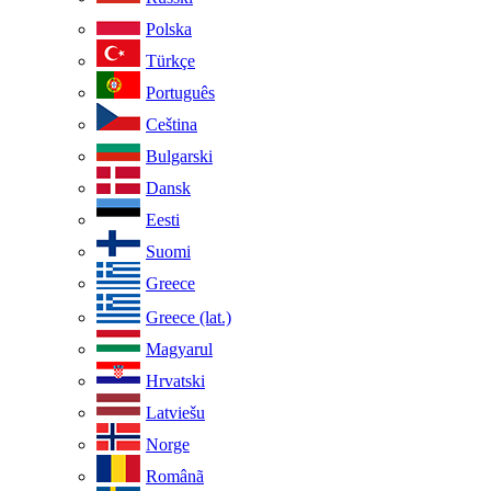
Polska
Türkçe
Português
Ceština
Bulgarski
Dansk
Eesti
Suomi
Greece
Greece (lat.)
Magyarul
Hrvatski
Latviešu
Norge
Românã