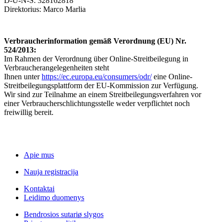
D-U-N-S: 328162818
Direktorius: Marco Marlia
Verbraucherinformation gemäß Verordnung (EU) Nr.
524/2013:
Im Rahmen der Verordnung über Online-Streitbeilegung in
Verbraucherangelegenheiten steht
Ihnen unter
https://ec.europa.eu/consumers/odr/
eine Online-
Streitbeilegungsplattform der EU-Kommission zur Verfügung.
Wir sind zur Teilnahme an einem Streitbeilegungsverfahren vor
einer Verbraucherschlichtungsstelle weder verpflichtet noch
freiwillig bereit.
Apie mus
Nauja registracija
Kontaktai
Leidimo duomenys
Bendrosios sutariø slygos