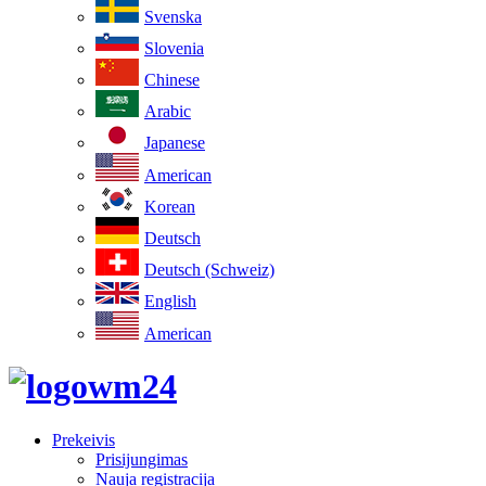
Svenska
Slovenia
Chinese
Arabic
Japanese
American
Korean
Deutsch
Deutsch (Schweiz)
English
American
Prekeivis
Prisijungimas
Nauja registracija