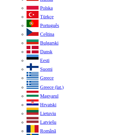
Polska
Türkçe
Português
Ceština
Bulgarski
Dansk
Eesti
Suomi
Greece
Greece (lat.)
Magyarul
Hrvatski
Lietuviu
Latviešu
Românã