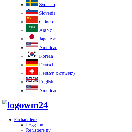
Svenska
Slovenia
Chinese
Arabic
Japanese
American
Korean
Deutsch
Deutsch (Schweiz)
English
American
Forhandlere
Logg Inn
Registrere ny