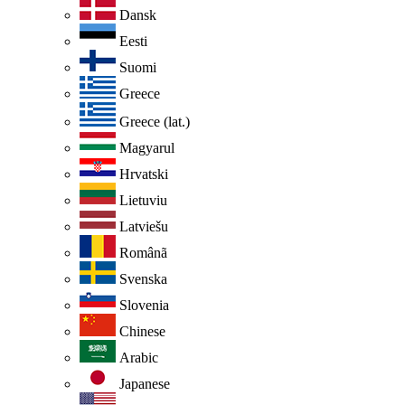
Dansk
Eesti
Suomi
Greece
Greece (lat.)
Magyarul
Hrvatski
Lietuviu
Latviešu
Românã
Svenska
Slovenia
Chinese
Arabic
Japanese