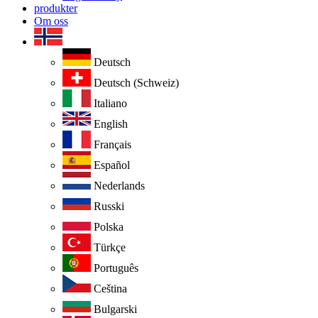
produkter
Om oss
Deutsch
Deutsch (Schweiz)
Italiano
English
Français
Español
Nederlands
Russki
Polska
Türkçe
Português
Ceština
Bulgarski