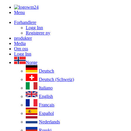
Menu
Forhandlere
Logg Inn
Registrere ny
produkter
Media
Om oss
Logg Inn
Norge
Deutsch
Deutsch (Schweiz)
Italiano
English
Français
Español
Nederlands
Russki