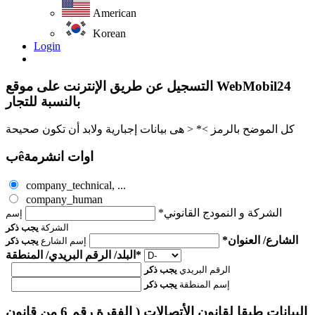
American
Korean
Login
التسجيل عن طريق الإنترنت على موقع WebMobil24
بالنسبة للتجار
كل الموضح بالرمز >* < هى بيانات إجبارية ولابد أن تكون صحيحة
بêاوات انشرمة
company_technical, ...
company_human
الشركة و النمودج القانوني*
إسم
الشركة
يجب ذكر
الشارع/ العنوان*
إسم الشارع
يجب ذكر
البلد/ الرقم البريدي/ المنطقة*
الرقم البريدي
يجب ذكر
إسم المنطقة
يجب ذكر
البيانات طبقا لقانون الأتصالات ( الفقرة رقم 6 من قانون