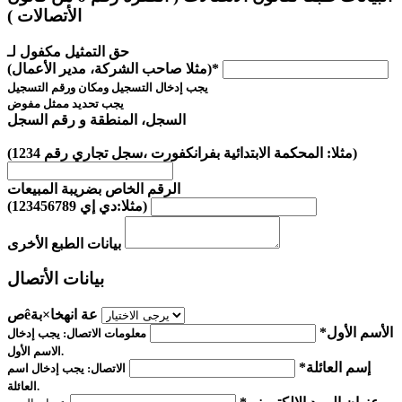
الأتصالات )
حق التمثيل مكفول لـ
(مثلا صاحب الشركة، مدير الأعمال)*
يجب إدخال
التسجيل ومكان ورقم التسجيل
يجب تحديد
ممثل مفوض
السجل، المنطقة و رقم السجل
(مثلا: المحكمة الابتدائية بفرانكفورت ،سجل تجاري رقم 1234)
الرقم الخاص بضريبة المبيعات
(مثلا:دي إي 123456789)
بيانات الطبع الأخرى
بيانات الأتصال
صêعة انهخا×بة
الأسم الأول*
معلومات الاتصال:
يجب إدخال
الاسم الأول.
إسم العائلة*
الاتصال:
يجب إدخال
اسم
العائلة.