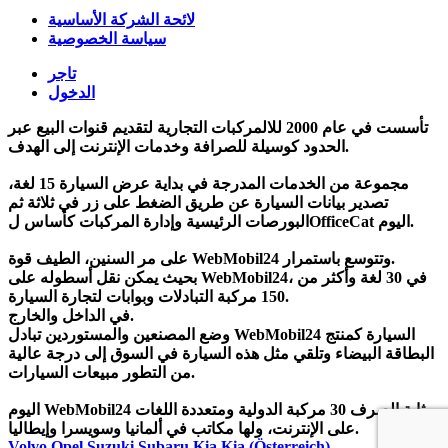
لائحة الشركة الأساسية
سياسة الخصوصية
تاجر
الدخول
تأسست في عام 2000 للالمركبات التجارية لتقديم قنوات البيع عبر
الحدود كوسيلة للصرافة وخدمات الإنترنت إلى الهدف.
مجموعة من الخدمات المدرجة في بداية عرض السيارة 15 لغة،
تصدير بيانات السيارة عن طريق الضغط على زر في ثلاثة ثم
البورصات الرئيسية وإدارة المركبات كأساس لOfficeCat اليوم.
على مر السنين، الطيف قوة WebMobil24 وتتوسع باستمرار.
بحيث يمكن نقل أسطوله على WebMobil24، في 30 لغة وأكثر من
150 مركبة التبادلات وبوابات لتجارة السيارة.
في الداخل والخارج.
وضع المصنعين والمستوردين تبادل WebMobil24 السيارة كمنتج
البطاقة البيضاء وتلقي مثل هذه السيارة في السوق إلى درجة عالية
من التطور مبيعات السيارات.
اليوم WebMobil24 بمثابة الصرف 30 مركبة الدولية ومتعددة اللغات
على الإنترنت، ولها مكاتب في ألمانيا وسويسرا وإيطاليا.
Volvo
Opel
Suzuki
Subaru
Kia
Kia (Österreich)