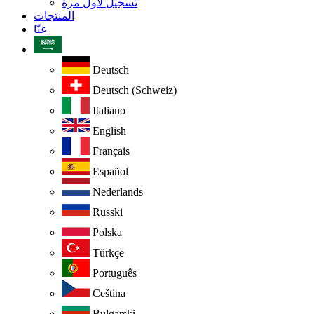
تسجيل لأول مرة
المنتجات
عنّا
Deutsch
Deutsch (Schweiz)
Italiano
English
Français
Español
Nederlands
Russki
Polska
Türkçe
Português
Ceština
Bulgarski