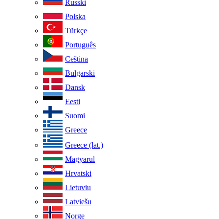
Russki
Polska
Türkçe
Português
Ceština
Bulgarski
Dansk
Eesti
Suomi
Greece
Greece (lat.)
Magyarul
Hrvatski
Lietuviu
Latviešu
Norge