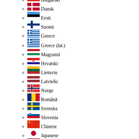
Dansk
Eesti
Suomi
Greece
Greece (lat.)
Magyarul
Hrvatski
Lietuviu
Latviešu
Norge
Românã
Svenska
Slovenia
Chinese
Japanese