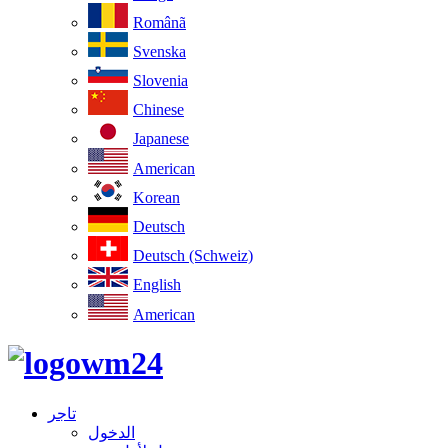
Românã
Svenska
Slovenia
Chinese
Japanese
American
Korean
Deutsch
Deutsch (Schweiz)
English
American
تاجر
الدخول