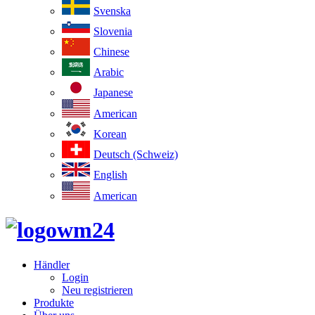
Svenska
Slovenia
Chinese
Arabic
Japanese
American
Korean
Deutsch (Schweiz)
English
American
Händler
Login
Neu registrieren
Produkte