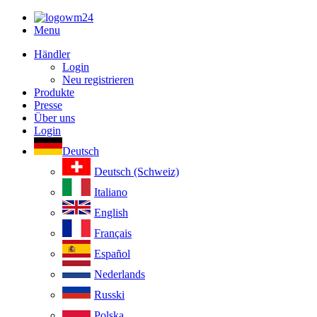
Menu
Händler
Login
Neu registrieren
Produkte
Presse
Über uns
Login
Deutsch
Deutsch (Schweiz)
Italiano
English
Français
Español
Nederlands
Russki
Polska