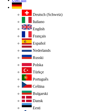
Über uns
Deutsch (Schweiz)
Italiano
English
Français
Español
Nederlands
Russki
Polska
Türkçe
Português
Ceština
Bulgarski
Dansk
Eesti