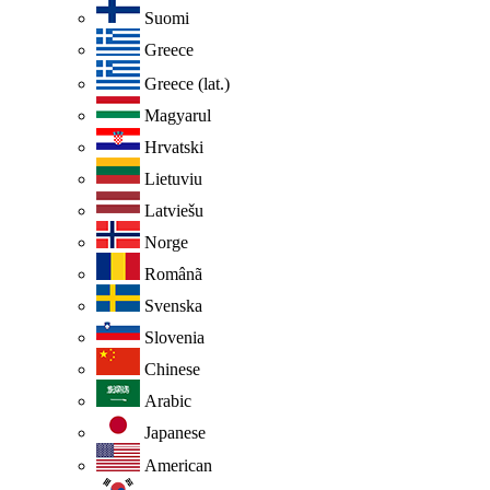
Suomi
Greece
Greece (lat.)
Magyarul
Hrvatski
Lietuviu
Latviešu
Norge
Românã
Svenska
Slovenia
Chinese
Arabic
Japanese
American