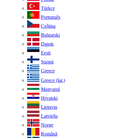
Türkçe
Português
Ceština
Bulgarski
Dansk
Eesti
Suomi
Greece
Greece (lat.)
Magyarul
Hrvatski
Lietuviu
Latviešu
Norge
Românã