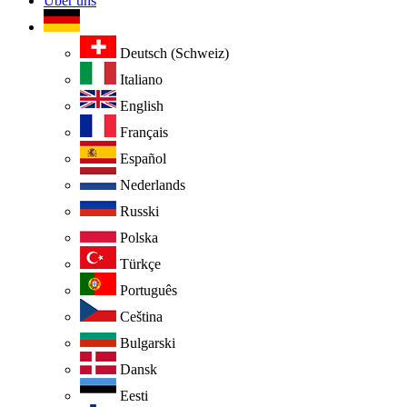
Über uns
Deutsch (Schweiz)
Italiano
English
Français
Español
Nederlands
Russki
Polska
Türkçe
Português
Ceština
Bulgarski
Dansk
Eesti