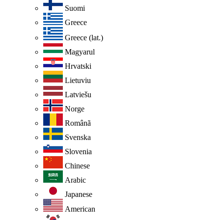
Suomi
Greece
Greece (lat.)
Magyarul
Hrvatski
Lietuviu
Latviešu
Norge
Românã
Svenska
Slovenia
Chinese
Arabic
Japanese
American