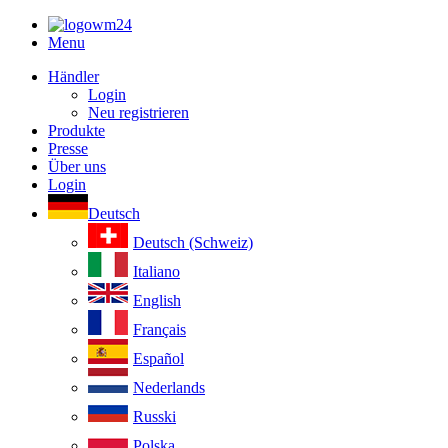
Menu
Händler
Login
Neu registrieren
Produkte
Presse
Über uns
Login
Deutsch
Deutsch (Schweiz)
Italiano
English
Français
Español
Nederlands
Russki
Polska