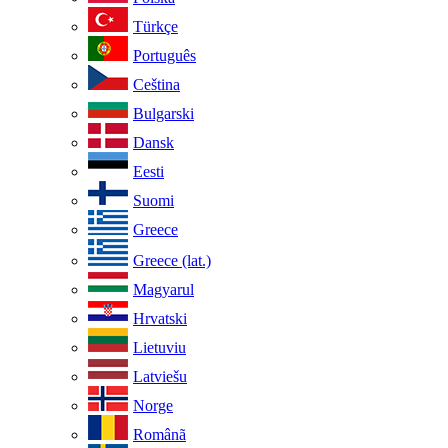
Türkçe
Português
Ceština
Bulgarski
Dansk
Eesti
Suomi
Greece
Greece (lat.)
Magyarul
Hrvatski
Lietuviu
Latviešu
Norge
Românã