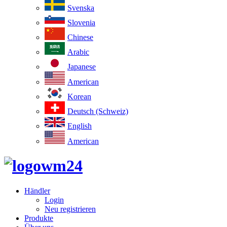
Svenska
Slovenia
Chinese
Arabic
Japanese
American
Korean
Deutsch (Schweiz)
English
American
Händler
Login
Neu registrieren
Produkte