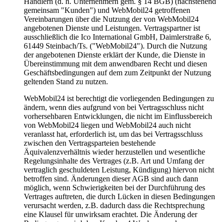
Händlern (d. h. Unternehmern gem. § 14 BGB) (nachstehend
gemeinsam "Kunden") und WebMobil24 getroffenen
Vereinbarungen über die Nutzung der von WebMobil24
angebotenen Dienste und Leistungen. Vertragspartner ist
ausschließlich die Ico International GmbH, Daimlerstraße 6,
61449 Steinbach/Ts. ("WebMobil24"). Durch die Nutzung
der angebotenen Dienste erklärt der Kunde, die Dienste in
Übereinstimmung mit dem anwendbaren Recht und diesen
Geschäftsbedingungen auf dem zum Zeitpunkt der Nutzung
geltenden Stand zu nutzen.
WebMobil24 ist berechtigt die vorliegenden Bedingungen zu
ändern, wenn dies aufgrund von bei Vertragsschluss nicht
vorhersehbaren Entwicklungen, die nicht im Einflussbereich
von WebMobil24 liegen und WebMobil24 auch nicht
veranlasst hat, erforderlich ist, um das bei Vertragsschluss
zwischen den Vertragsparteien bestehende
Äquivalenzverhältnis wieder herzustellen und wesentliche
Regelungsinhalte des Vertrages (z.B. Art und Umfang der
vertraglich geschuldeten Leistung, Kündigung) hiervon nicht
betroffen sind. Änderungen dieser AGB sind auch dann
möglich, wenn Schwierigkeiten bei der Durchführung des
Vertrages auftreten, die durch Lücken in diesen Bedingungen
verursacht werden, z.B. dadurch dass die Rechtsprechung
eine Klausel für unwirksam erachtet. Die Änderung der