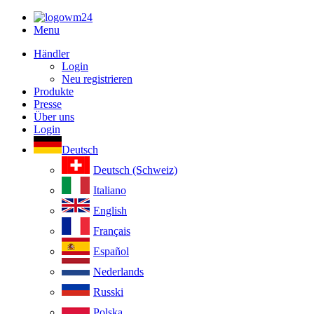
Menu
Händler
Login
Neu registrieren
Produkte
Presse
Über uns
Login
Deutsch
Deutsch (Schweiz)
Italiano
English
Français
Español
Nederlands
Russki
Polska