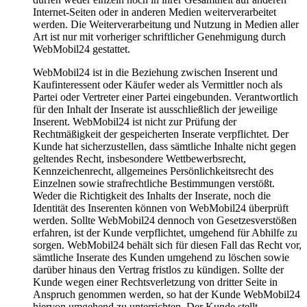
Internet-Seiten oder in anderen Medien weiterverarbeitet
werden. Die Weiterverarbeitung und Nutzung in Medien aller
Art ist nur mit vorheriger schriftlicher Genehmigung durch
WebMobil24 gestattet.
WebMobil24 ist in die Beziehung zwischen Inserent und
Kaufinteressent oder Käufer weder als Vermittler noch als
Partei oder Vertreter einer Partei eingebunden. Verantwortlich
für den Inhalt der Inserate ist ausschließlich der jeweilige
Inserent. WebMobil24 ist nicht zur Prüfung der
Rechtmäßigkeit der gespeicherten Inserate verpflichtet. Der
Kunde hat sicherzustellen, dass sämtliche Inhalte nicht gegen
geltendes Recht, insbesondere Wettbewerbsrecht,
Kennzeichenrecht, allgemeines Persönlichkeitsrecht des
Einzelnen sowie strafrechtliche Bestimmungen verstößt.
Weder die Richtigkeit des Inhalts der Inserate, noch die
Identität des Inserenten können von WebMobil24 überprüft
werden. Sollte WebMobil24 dennoch von Gesetzesverstößen
erfahren, ist der Kunde verpflichtet, umgehend für Abhilfe zu
sorgen. WebMobil24 behält sich für diesen Fall das Recht vor,
sämtliche Inserate des Kunden umgehend zu löschen sowie
darüber hinaus den Vertrag fristlos zu kündigen. Sollte der
Kunde wegen einer Rechtsverletzung von dritter Seite in
Anspruch genommen werden, so hat der Kunde WebMobil24
hiervon umgehend zu unterrichten. Der Kunde stellt