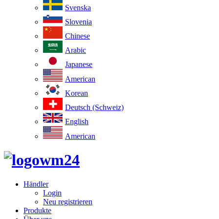
Svenska
Slovenia
Chinese
Arabic
Japanese
American
Korean
Deutsch (Schweiz)
English
American
Händler
Login
Neu registrieren
Produkte