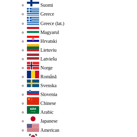
Suomi
Greece
Greece (lat.)
Magyarul
Hrvatski
Lietuviu
Latviešu
Norge
Românã
Svenska
Slovenia
Chinese
Arabic
Japanese
American