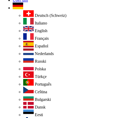
Über uns
Deutsch (Schweiz)
Italiano
English
Français
Español
Nederlands
Russki
Polska
Türkçe
Português
Ceština
Bulgarski
Dansk
Eesti