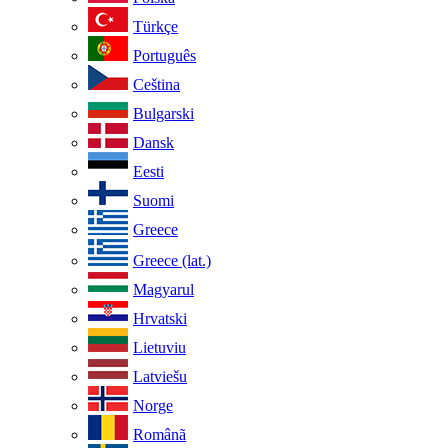
Türkçe
Português
Ceština
Bulgarski
Dansk
Eesti
Suomi
Greece
Greece (lat.)
Magyarul
Hrvatski
Lietuviu
Latviešu
Norge
Românã