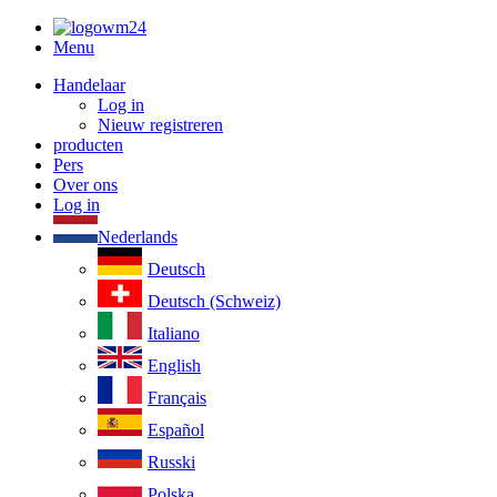
Menu
Handelaar
Log in
Nieuw registreren
producten
Pers
Over ons
Log in
Nederlands
Deutsch
Deutsch (Schweiz)
Italiano
English
Français
Español
Russki
Polska