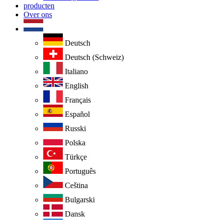
producten
Over ons
Deutsch
Deutsch (Schweiz)
Italiano
English
Français
Español
Russki
Polska
Türkçe
Português
Ceština
Bulgarski
Dansk