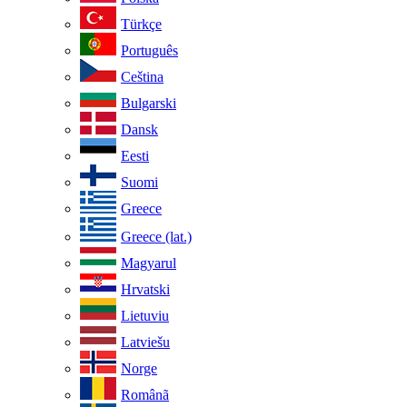
Türkçe
Português
Ceština
Bulgarski
Dansk
Eesti
Suomi
Greece
Greece (lat.)
Magyarul
Hrvatski
Lietuviu
Latviešu
Norge
Românã