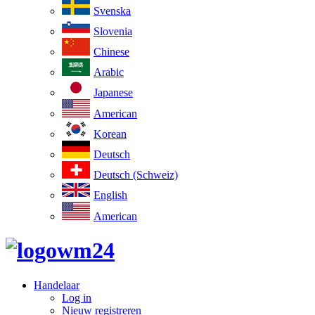
Svenska
Slovenia
Chinese
Arabic
Japanese
American
Korean
Deutsch
Deutsch (Schweiz)
English
American
Handelaar
Log in
Nieuw registreren