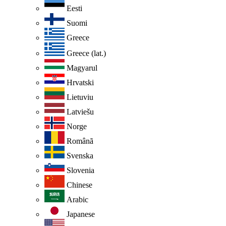
Eesti
Suomi
Greece
Greece (lat.)
Magyarul
Hrvatski
Lietuviu
Latviešu
Norge
Românã
Svenska
Slovenia
Chinese
Arabic
Japanese