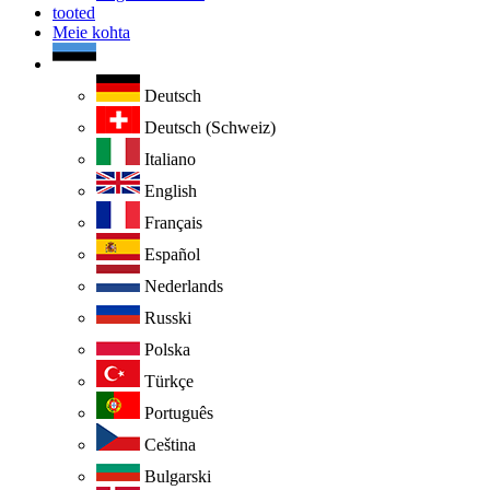
tooted
Meie kohta
Deutsch
Deutsch (Schweiz)
Italiano
English
Français
Español
Nederlands
Russki
Polska
Türkçe
Português
Ceština
Bulgarski