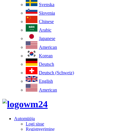
Svenska
Slovenia
Chinese
Arabic
Japanese
American
Korean
Deutsch
Deutsch (Schweiz)
English
American
Automüüja
Logi sisse
Registreerimine