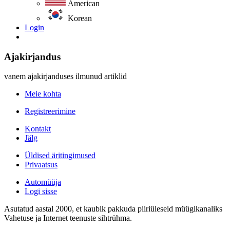
American
Korean
Login
Ajakirjandus
vanem ajakirjanduses ilmunud artiklid
Meie kohta
Registreerimine
Kontakt
Jälg
Üldised äritingimused
Privaatsus
Automüüja
Logi sisse
Asutatud aastal 2000, et kaubik pakkuda piiriüleseid müügikanaliks
Vahetuse ja Internet teenuste sihtrühma.