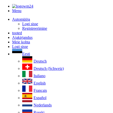
Menu
Automüüja
Logi sisse
Registreerimine
tooted
Ajakirjandus
Meie kohta
Logi sisse
Eesti
Deutsch
Deutsch (Schweiz)
Italiano
English
Français
Español
Nederlands
Russki