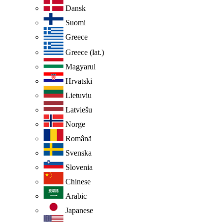
Dansk
Suomi
Greece
Greece (lat.)
Magyarul
Hrvatski
Lietuviu
Latviešu
Norge
Românã
Svenska
Slovenia
Chinese
Arabic
Japanese