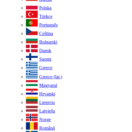
Polska
Türkçe
Português
Ceština
Bulgarski
Dansk
Suomi
Greece
Greece (lat.)
Magyarul
Hrvatski
Lietuviu
Latviešu
Norge
Românã