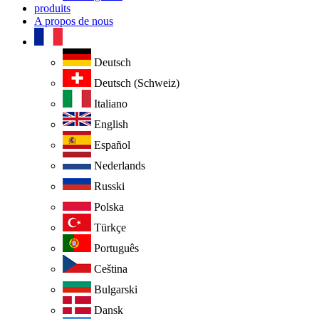
produits
A propos de nous
Deutsch
Deutsch (Schweiz)
Italiano
English
Español
Nederlands
Russki
Polska
Türkçe
Português
Ceština
Bulgarski
Dansk