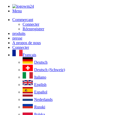
Menu
Commerçant
Connecter
Réenregistrer
produits
presse
A propos de nous
Connecter
Français
Deutsch
Deutsch (Schweiz)
Italiano
English
Español
Nederlands
Russki
Polska