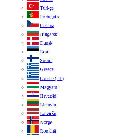
Türkçe
Português
Ceština
Bulgarski
Dansk
Eesti
Suomi
Greece
Greece (lat.)
Magyarul
Hrvatski
Lietuviu
Latviešu
Norge
Românã