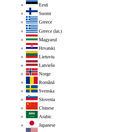
Eesti
Suomi
Greece
Greece (lat.)
Magyarul
Hrvatski
Lietuviu
Latviešu
Norge
Românã
Svenska
Slovenia
Chinese
Arabic
Japanese