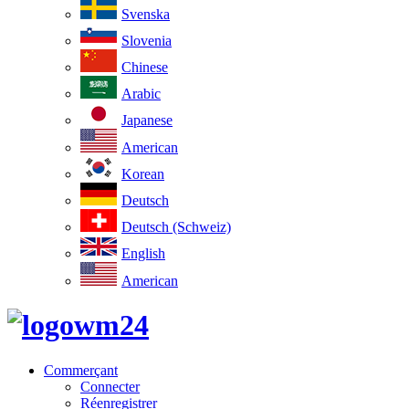
Svenska
Slovenia
Chinese
Arabic
Japanese
American
Korean
Deutsch
Deutsch (Schweiz)
English
American
Commerçant
Connecter
Réenregistrer