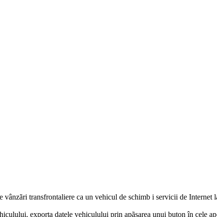
vânzãri transfrontaliere ca un vehicul de schimb i servicii de Internet la
hiculului, exporta datele vehiculului prin apãsarea unui buton în cele 