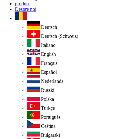
produse
Despre noi
Deutsch
Deutsch (Schweiz)
Italiano
English
Français
Español
Nederlands
Russki
Polska
Türkçe
Português
Ceština
Bulgarski