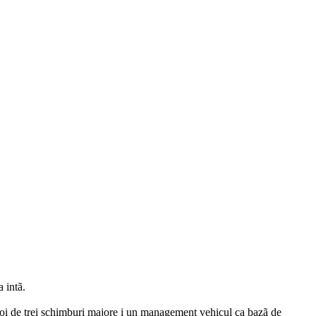
 intã.
apoi de trei schimburi majore i un management vehicul ca bazã de