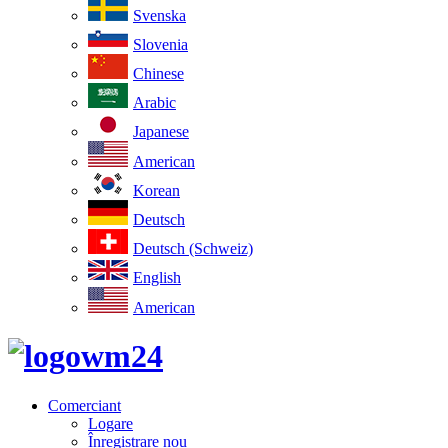
Svenska
Slovenia
Chinese
Arabic
Japanese
American
Korean
Deutsch
Deutsch (Schweiz)
English
American
Comerciant
Logare
Înregistrare nou