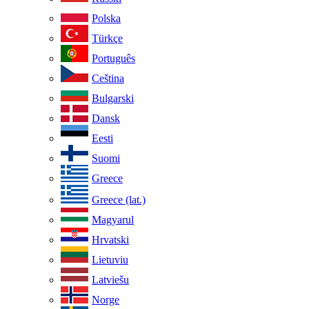
Polska
Türkçe
Português
Ceština
Bulgarski
Dansk
Eesti
Suomi
Greece
Greece (lat.)
Magyarul
Hrvatski
Lietuviu
Latviešu
Norge