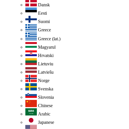
Dansk
Eesti
Suomi
Greece
Greece (lat.)
Magyarul
Hrvatski
Lietuviu
Latviešu
Norge
Svenska
Slovenia
Chinese
Arabic
Japanese