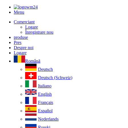
Menu
Comerciant
Logare
Înregistrare nou
produse
Pres
Despre noi
Logare
Românã
Deutsch
Deutsch (Schweiz)
Italiano
English
Français
Español
Nederlands
Russki