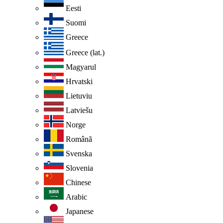
Eesti
Suomi
Greece
Greece (lat.)
Magyarul
Hrvatski
Lietuviu
Latviešu
Norge
Românã
Svenska
Slovenia
Chinese
Arabic
Japanese