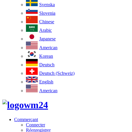
Svenska
Slovenia
Chinese
Arabic
Japanese
American
Korean
Deutsch
Deutsch (Schweiz)
English
American
Commerçant
Connecter
Réenregistrer