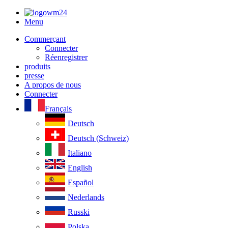
Menu
Commerçant
Connecter
Réenregistrer
produits
presse
A propos de nous
Connecter
Français
Deutsch
Deutsch (Schweiz)
Italiano
English
Español
Nederlands
Russki
Polska