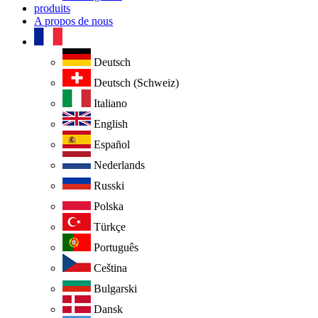
produits
A propos de nous
Deutsch
Deutsch (Schweiz)
Italiano
English
Español
Nederlands
Russki
Polska
Türkçe
Português
Ceština
Bulgarski
Dansk