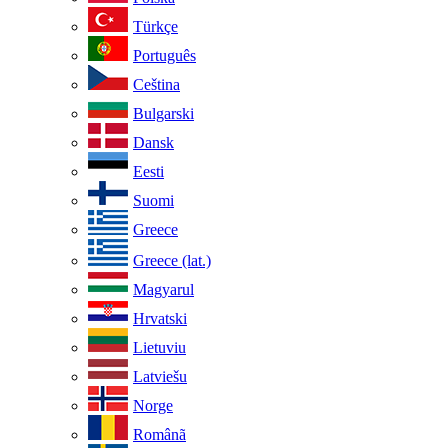
Türkçe
Português
Ceština
Bulgarski
Dansk
Eesti
Suomi
Greece
Greece (lat.)
Magyarul
Hrvatski
Lietuviu
Latviešu
Norge
Românã