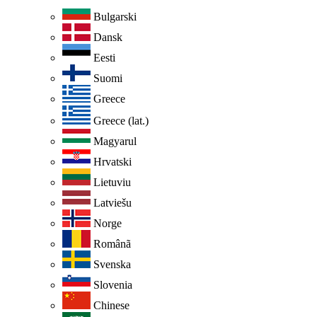
Bulgarski
Dansk
Eesti
Suomi
Greece
Greece (lat.)
Magyarul
Hrvatski
Lietuviu
Latviešu
Norge
Românã
Svenska
Slovenia
Chinese