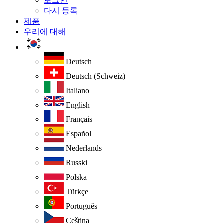
로그인
다시 등록
제품
우리에 대해
Deutsch
Deutsch (Schweiz)
Italiano
English
Français
Español
Nederlands
Russki
Polska
Türkçe
Português
Ceština