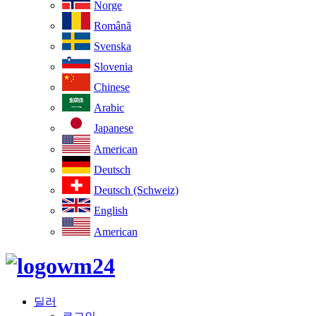
Norge
Românã
Svenska
Slovenia
Chinese
Arabic
Japanese
American
Deutsch
Deutsch (Schweiz)
English
American
딜러