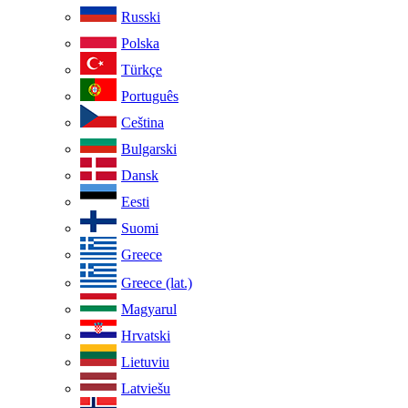
Russki
Polska
Türkçe
Português
Ceština
Bulgarski
Dansk
Eesti
Suomi
Greece
Greece (lat.)
Magyarul
Hrvatski
Lietuviu
Latviešu