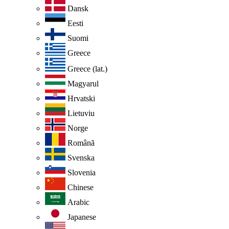
Dansk
Eesti
Suomi
Greece
Greece (lat.)
Magyarul
Hrvatski
Lietuviu
Norge
Românã
Svenska
Slovenia
Chinese
Arabic
Japanese