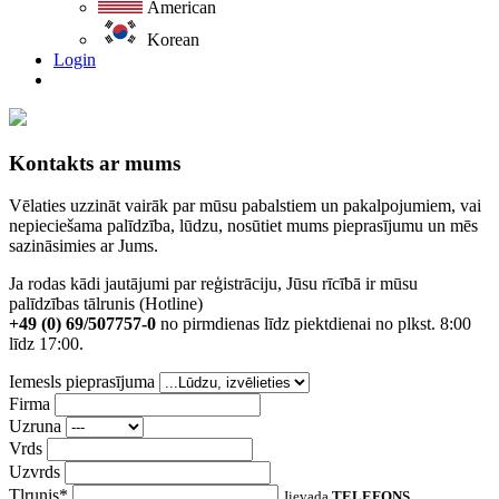
American
Korean
Login
Kontakts ar mums
Vēlaties uzzināt vairāk par mūsu pabalstiem un pakalpojumiem, vai
nepieciešama palīdzība, lūdzu, nosūtiet mums pieprasījumu un mēs
sazināsimies ar Jums.
Ja rodas kādi jautājumi par reģistrāciju, Jūsu rīcībā ir mūsu
palīdzības tālrunis (Hotline)
+49 (0) 69/507757-0
no pirmdienas līdz piektdienai no plkst. 8:00
līdz 17:00.
Iemesls pieprasījuma
Firma
Uzruna
Vrds
Uzvrds
Tlrunis*
Jievada
TELEFONS
.