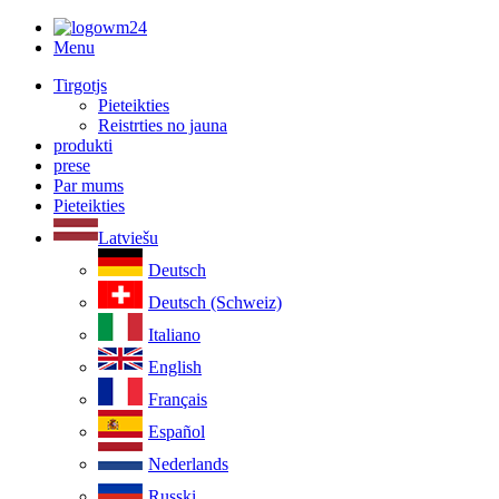
Menu
Tirgotjs
Pieteikties
Reistrties no jauna
produkti
prese
Par mums
Pieteikties
Latviešu
Deutsch
Deutsch (Schweiz)
Italiano
English
Français
Español
Nederlands
Russki