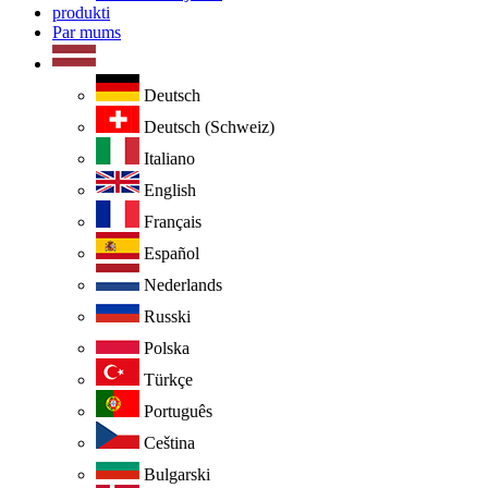
produkti
Par mums
Deutsch
Deutsch (Schweiz)
Italiano
English
Français
Español
Nederlands
Russki
Polska
Türkçe
Português
Ceština
Bulgarski