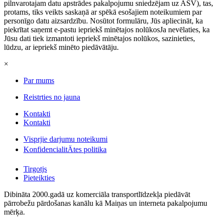
pilnvarotajam datu apstrādes pakalpojumu sniedzējam uz ASV), tas,
protams, tiks veikts saskaņā ar spēkā esošajiem noteikumiem par
personīgo datu aizsardzību. Nosūtot formulāru, Jūs apliecināt, ka
piekrītat saņemt e-pastu iepriekš minētajos nolūkosJa nevēlaties, ka
Jūsu dati tiek izmantoti iepriekš minētajos nolūkos, sazinieties,
lūdzu, ar iepriekš minēto piedāvātāju.
×
Par mums
Reistrties no jauna
Kontakti
Kontakti
Visprjie darjumu noteikumi
KonfidencialitÄtes politika
Tirgotjs
Pieteikties
Dibināta 2000.gadā uz komerciāla transportlīdzekļa piedāvāt
pārrobežu pārdošanas kanālu kā Maiņas un interneta pakalpojumu
mērķa.