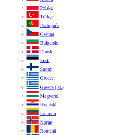
Polska
Türkçe
Português
Ceština
Bulgarski
Dansk
Eesti
Suomi
Greece
Greece (lat.)
Magyarul
Hrvatski
Lietuviu
Norge
Românã