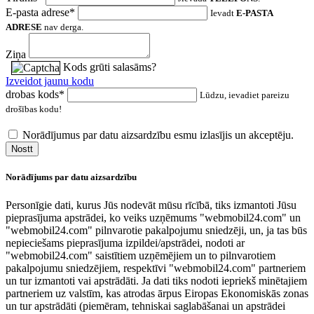
E-pasta adrese*
Ievadt
E-PASTA
ADRESE
nav derga.
Ziņa
Kods grūti salasāms?
Izveidot jaunu kodu
drobas kods*
Lūdzu, ievadiet pareizu
drošības kodu!
Norādījumus par datu aizsardzību esmu izlasījis un akceptēju.
Nostt
Norādījums par datu aizsardzību
Personīgie dati, kurus Jūs nodevāt mūsu rīcībā, tiks izmantoti Jūsu
pieprasījuma apstrādei, ko veiks uzņēmums "webmobil24.com" un
"webmobil24.com" pilnvarotie pakalpojumu sniedzēji, un, ja tas būs
nepieciešams pieprasījuma izpildei/apstrādei, nodoti ar
"webmobil24.com" saistītiem uzņēmējiem un to pilnvarotiem
pakalpojumu sniedzējiem, respektīvi "webmobil24.com" partneriem
un tur izmantoti vai apstrādāti. Ja dati tiks nodoti iepriekš minētajiem
partneriem uz valstīm, kas atrodas ārpus Eiropas Ekonomiskās zonas
un tur apstrādāti (piemēram, tehniskai saglabāšanai un apstrādei