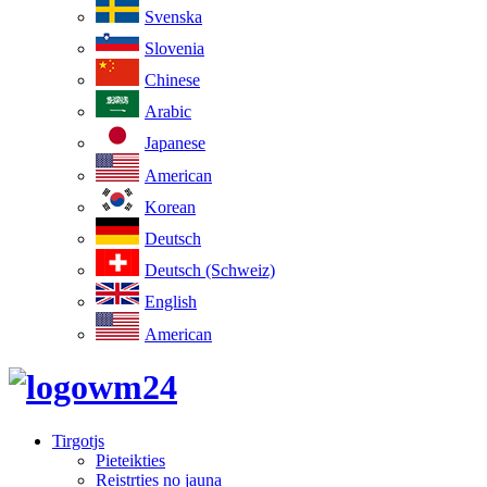
Svenska
Slovenia
Chinese
Arabic
Japanese
American
Korean
Deutsch
Deutsch (Schweiz)
English
American
Tirgotjs
Pieteikties
Reistrties no jauna