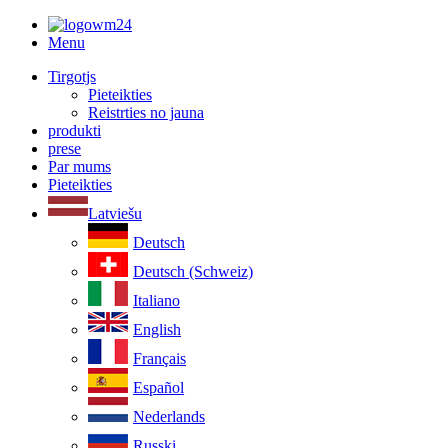
Menu
Tirgotjs
Pieteikties
Reistrties no jauna
produkti
prese
Par mums
Pieteikties
Latviešu
Deutsch
Deutsch (Schweiz)
Italiano
English
Français
Español
Nederlands
Russki