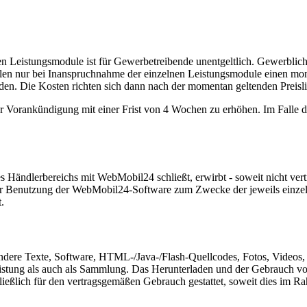
istungsmodule ist für Gewerbetreibende unentgeltlich. Gewerbliche Anb
en nur bei Inanspruchnahme der einzelnen Leistungsmodule einen monat
den. Die Kosten richten sich dann nach der momentan geltenden Preis
cher Vorankündigung mit einer Frist von 4 Wochen zu erhöhen. Im Falle 
 Händlerbereichs mit WebMobil24 schließt, erwirbt - soweit nicht vertr
r Benutzung der WebMobil24-Software zum Zwecke der jeweils einzelver
.
ondere Texte, Software, HTML-/Java-/Flash-Quellcodes, Fotos, Videos
Leistung als auch als Sammlung. Das Herunterladen und der Gebrauch v
chließlich für den vertragsgemäßen Gebrauch gestattet, soweit dies im