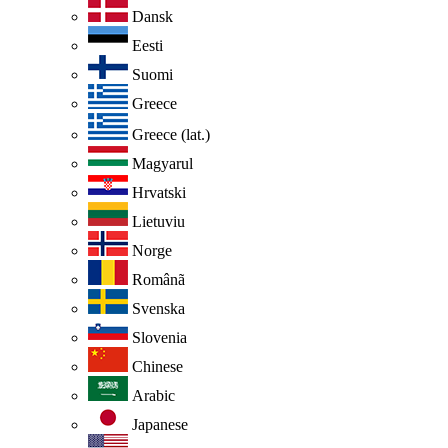
Dansk
Eesti
Suomi
Greece
Greece (lat.)
Magyarul
Hrvatski
Lietuviu
Norge
Românã
Svenska
Slovenia
Chinese
Arabic
Japanese