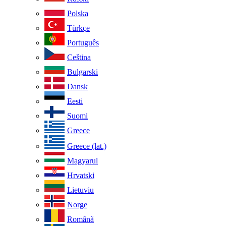
Polska
Türkçe
Português
Ceština
Bulgarski
Dansk
Eesti
Suomi
Greece
Greece (lat.)
Magyarul
Hrvatski
Lietuviu
Norge
Românã