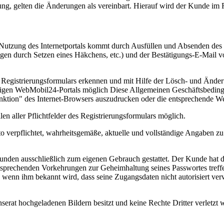
ng, gelten die Änderungen als vereinbart. Hierauf wird der Kunde im
zung des Internetportals kommt durch Ausfüllen und Absenden des Re
ngen durch Setzen eines Häkchens, etc.) und der Bestätigungs-E-Ma
egistrierungsformulars erkennen und mit Hilfe der Lösch- und Änderu
ligen WebMobil24-Portals möglich Diese Allgemeinen Geschäftsbedingun
nktion" des Internet-Browsers auszudrucken oder die entsprechende Web
len aller Pflichtfelder des Registrierungsformulars möglich.
to verpflichtet, wahrheitsgemäße, aktuelle und vollständige Angaben 
unden ausschließlich zum eigenen Gebrauch gestattet. Der Kunde hat da
sprechenden Vorkehrungen zur Geheimhaltung seines Passwortes treffe
, wenn ihm bekannt wird, dass seine Zugangsdaten nicht autorisiert v
Inserat hochgeladenen Bildern besitzt und keine Rechte Dritter verletzt