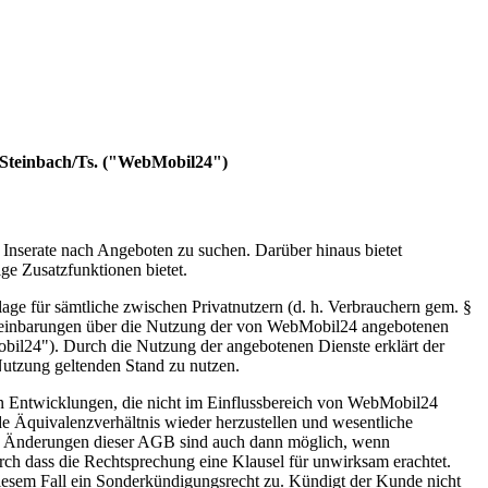
 Steinbach/Ts. ("WebMobil24")
r Inserate nach Angeboten zu suchen. Darüber hinaus bietet
ge Zusatzfunktionen bietet.
ge für sämtliche zwischen Privatnutzern (d. h. Verbrauchern gem. §
einbarungen über die Nutzung der von WebMobil24 angebotenen
obil24"). Durch die Nutzung der angebotenen Dienste erklärt der
utzung geltenden Stand zu nutzen.
en Entwicklungen, die nicht im Einflussbereich von WebMobil24
de Äquivalenzverhältnis wieder herzustellen und wesentliche
ind. Änderungen dieser AGB sind auch dann möglich, wenn
rch dass die Rechtsprechung eine Klausel für unwirksam erachtet.
esem Fall ein Sonderkündigungsrecht zu. Kündigt der Kunde nicht