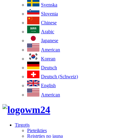
Svenska
Slovenia
Chinese
Arabic
Japanese
American
Korean
Deutsch
Deutsch (Schweiz)
English
American
Tirgotjs
Pieteikties
Reistrties no jauna