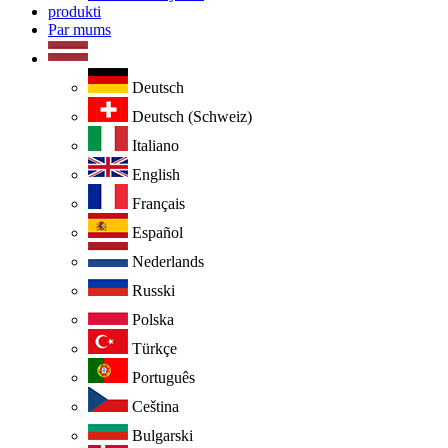
produkti
Par mums
Deutsch
Deutsch (Schweiz)
Italiano
English
Français
Español
Nederlands
Russki
Polska
Türkçe
Português
Ceština
Bulgarski