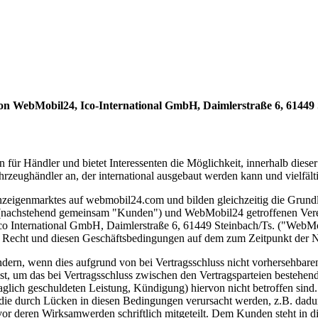
von WebMobil24, Ico-International GmbH, Daimlerstraße 6, 61449
für Händler und bietet Interessenten die Möglichkeit, innerhalb diese
eughändler an, der international ausgebaut werden kann und vielfälti
eigenmarktes auf webmobil24.com und bilden gleichzeitig die Grundla
(nachstehend gemeinsam "Kunden") und WebMobil24 getroffenen Ver
e Ico International GmbH, Daimlerstraße 6, 61449 Steinbach/Ts. ("WebM
Recht und diesen Geschäftsbedingungen auf dem zum Zeitpunkt der N
dern, wenn dies aufgrund von bei Vertragsschluss nicht vorhersehbar
ist, um das bei Vertragsschluss zwischen den Vertragsparteien bestehen
raglich geschuldeten Leistung, Kündigung) hiervon nicht betroffen s
 die durch Lücken in diesen Bedingungen verursacht werden, z.B. dadu
deren Wirksamwerden schriftlich mitgeteilt. Dem Kunden steht in di